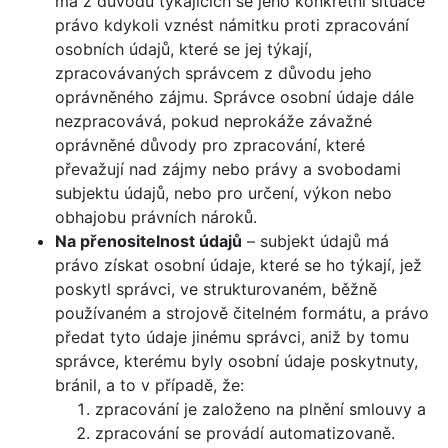
má z důvodů týkajících se jeho konkrétní situace
právo kdykoli vznést námitku proti zpracování
osobních údajů, které se jej týkají,
zpracovávaných správcem z důvodu jeho
oprávněného zájmu. Správce osobní údaje dále
nezpracovává, pokud neprokáže závažné
oprávněné důvody pro zpracování, které
převažují nad zájmy nebo právy a svobodami
subjektu údajů, nebo pro určení, výkon nebo
obhajobu právních nároků.
Na přenositelnost údajů
– subjekt údajů má
právo získat osobní údaje, které se ho týkají, jež
poskytl správci, ve strukturovaném, běžně
používaném a strojově čitelném formátu, a právo
předat tyto údaje jinému správci, aniž by tomu
správce, kterému byly osobní údaje poskytnuty,
bránil, a to v případě, že:
zpracování je založeno na plnění smlouvy a
zpracování se provádí automatizovaně.